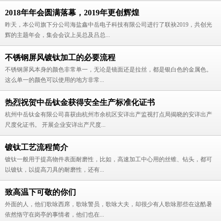
2018年年会圆满落幕，2019年更创辉煌
昨天，本公司旗下分公司海盐鑫中岳电子科技有限公司进行了联袂2019，共创光
辉的主题年会，集会会议上吴总及吕总...
不锈钢屏风镀钛加工的必要流程
不锈钢屏风本身的颜色非常单一，无论是镜面还是拉丝，都是银白色的金属色。
这么单一的颜色可以使用的地方非常...
热烈祝贺中岳钛金获得安全生产标准化证书
杭州中岳钛金有限公司喜获由杭州市余杭区安详出产监视打点局揭晓的安详出产
尺度化证书。 开展企业安详出产尺度...
镀钛工艺流程简介
镀钛一般用于提高物件表面耐磨性，比如，高速加工中心用的丝锥、钻头，都可
以镀钛，以提高刀具的耐磨性，还有...
致高温下可敬的你们
外面的人，他们歌咏西席，歌咏警员，歌咏大夫，却很少有人歌咏那些在这酷暑
依然恪守在岗亭的事情者，他们也在...