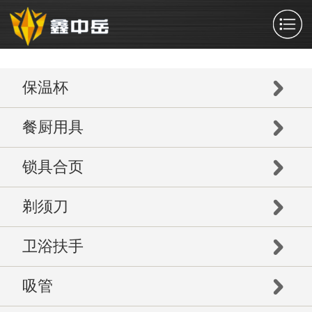
保温杯
餐厨用具
锁具合页
剃须刀
卫浴扶手
吸管