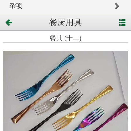
杂项
餐厨用具
餐具 (十二)