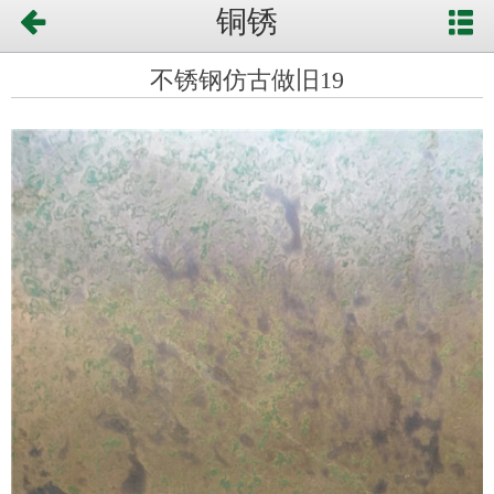
铜锈
不锈钢仿古做旧19